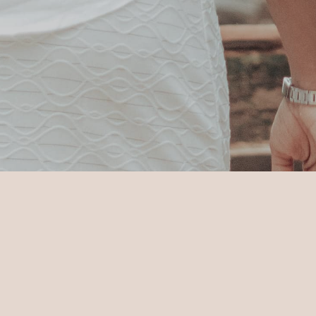
Accueil
Sun Siyam Pasikudah
Expé
Vis