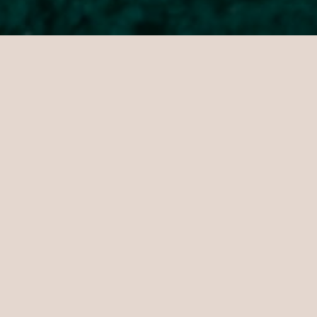
Forfaits vacances & offres
hôtelières au Sri Lanka avec Sun
Siyam Pasikudah
Évadez-vous vers un monde où le luxe
rencontre le paradis, où des rivages baignés
de soleil vous appellent, et où chaque instant
célèbre l'art de se faire plaisir.
Bienvenue à Sun Siyam Pasikudah, où les
séjours au Sri Lanka sont des portes
ouvertes vers la sérénité de plages
préservées ou l'effervescence d'une vie