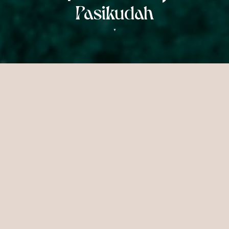
Pasikudah
▼
BIEN-ÊTRE
Guérison Holistique
Notre philosophie mêle les piliers du bien-
être moderne aux pratiques ancestrales qui
cultivent l'équilibre et la sérénité. Notre
sanctuaire de bien-être est un véritable
voyage, ouvrant un chemin vers la
régénération du corps, de l'esprit et de l'âme.
Que vous choisissiez un drainage