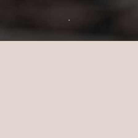
▼
Activités récréatives au Sun
Siyam Pasikudah au Sri Lanka
Sun Siyam est votre passeport pour les
activités au Sri Lanka. Explorez des sites de
plongée époustouflants recouverts de
coraux, lancez-vous dans des sports
nautiques palpitants et partez pour des
voyages culturels enrichissants. Que vous
aspiriez à la tranquillité ou à l'adrénaline,