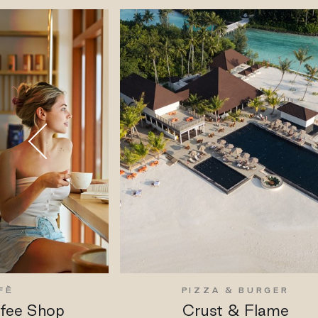
FÈ
PIZZA & BURGER
ffee Shop
Crust & Flame