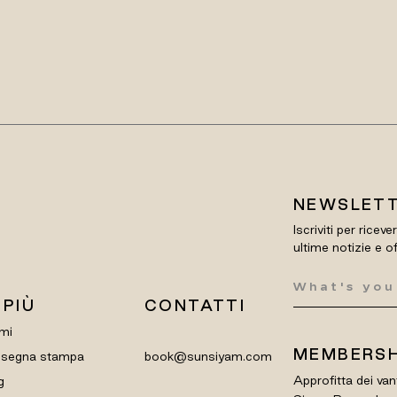
NEWSLET
Iscriviti per riceve
ultime notizie e o
 PIÙ
CONTATTI
mi
MEMBERSH
segna stampa
book@sunsiyam.com
Approfitta dei van
g