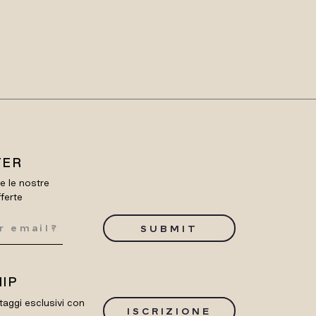
TER
re le nostre
fferte
SUBMIT
IP
taggi esclusivi con
ISCRIZIONE