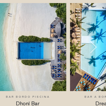
BAR BORDO PISCINA
BAR A BO
Dhoni Bar
Dre