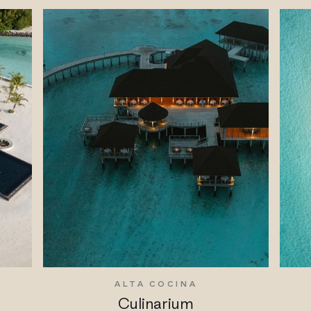
S
ALTA COCINA
Culinarium