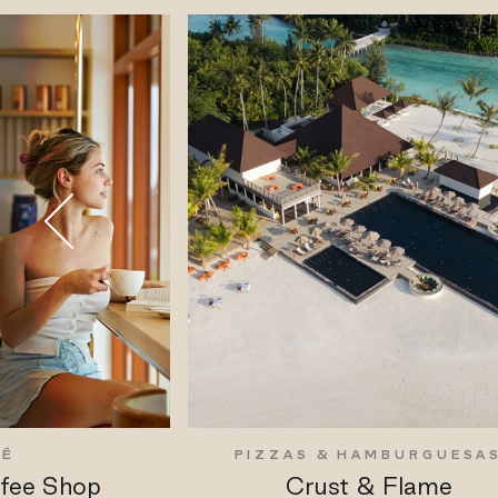
FÉ
PIZZAS & HAMBURGUESA
ffee Shop
Crust & Flame