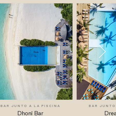
BAR JUNTO A LA PISCINA
BAR JUNTO
Dhoni Bar
Dre