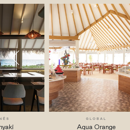
NÉS
GLOBAL
nyaki
Aqua Orange