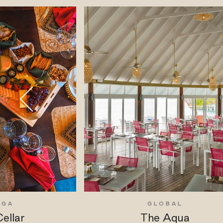
EGA
GLOBAL
ellar
The Aqua