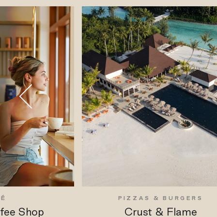
FÉ
PIZZAS & BURGERS
ffee Shop
Crust & Flame