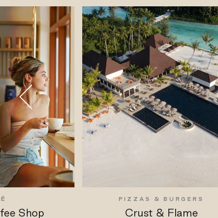
FÉ
PIZZAS & BURGERS
ffee Shop
Crust & Flame