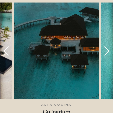
S
ALTA COCINA
Culinarium