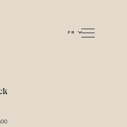
FR
ck
h00