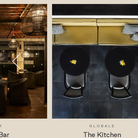
R
GLOBALE
Bar
The Kitchen