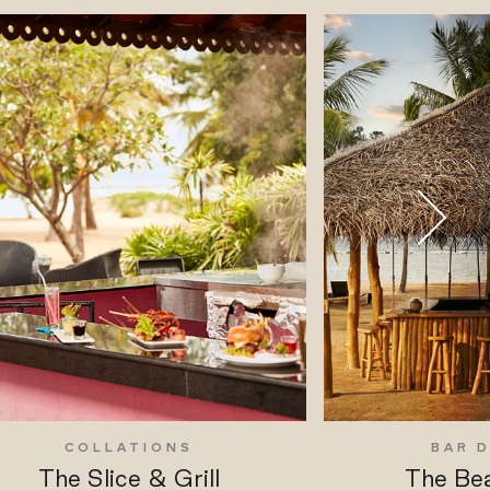
COLLATIONS
BAR 
The Slice & Grill
The Be