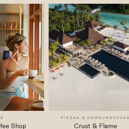
FÉ
PIZZAS & HAMBURGUESA
ffee Shop
Crust & Flame