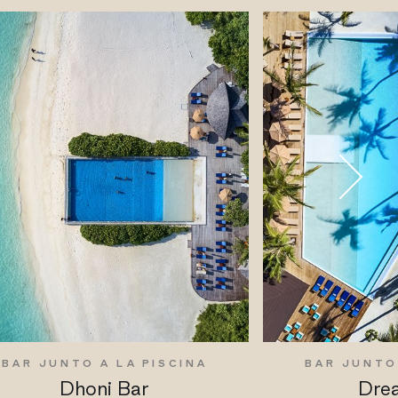
BAR JUNTO A LA PISCINA
BAR JUNTO
Dhoni Bar
Dre