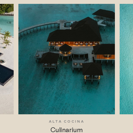
S
ALTA COCINA
Culinarium