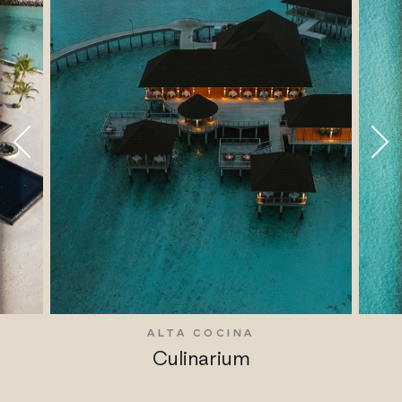
S
ALTA COCINA
Culinarium