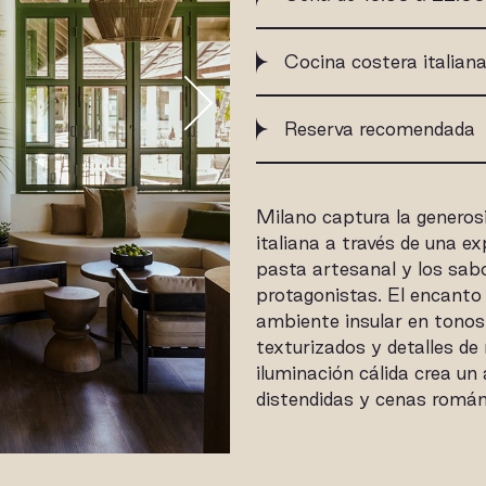
Cocina costera italiana
Reserva recomendada
Milano captura la generos
italiana a través de una e
pasta artesanal y los sabo
protagonistas. El encanto 
ambiente insular en tonos 
texturizados y detalles de
iluminación cálida crea u
distendidas y cenas román