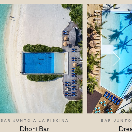
BAR JUNTO A LA PISCINA
BAR JUNTO
Dhoni Bar
Dre