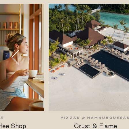
FÉ
PIZZAS & HAMBURGUESA
ffee Shop
Crust & Flame