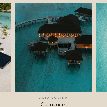
S
ALTA COCINA
Culinarium